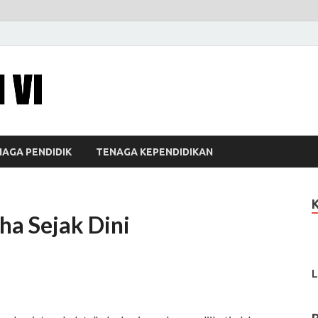
SDN Padurenan VI
Menjadikan sekolah sumber idaman
AGA PENDIDIK
TENAGA KEPENDIDIKAN
a Sejak Dini
L