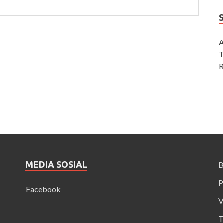
A
T
R
MEDIA SOSIAL
B
P
Facebook
V
T