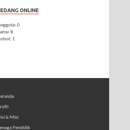
SEDANG ONLINE
nggota: 0
amu: 8
obot: 1
eranda
rofil
isi & Misi
enaga Pendidik