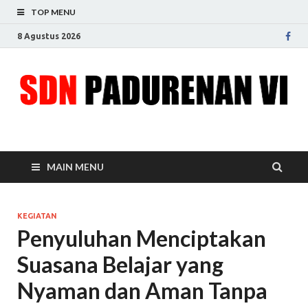
TOP MENU
8 Agustus 2026
SDN Padurenan VI
Menjadikan sekolah sumber idaman
MAIN MENU
KEGIATAN
Penyuluhan Menciptakan
Suasana Belajar yang
Nyaman dan Aman Tanpa