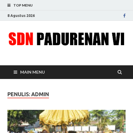
TOP MENU
8 Agustus 2026
SDN Padurenan VI
Menjadikan sekolah sumber idaman
MAIN MENU
PENULIS:
ADMIN