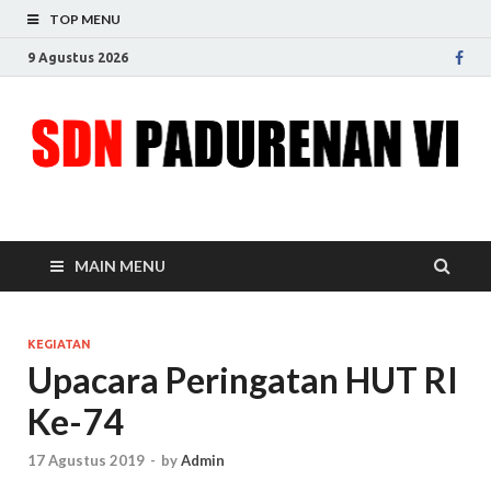
TOP MENU
9 Agustus 2026
SDN Padurenan VI
Menjadikan sekolah sumber idaman
MAIN MENU
KEGIATAN
Upacara Peringatan HUT RI
Ke-74
17 Agustus 2019
-
by
Admin